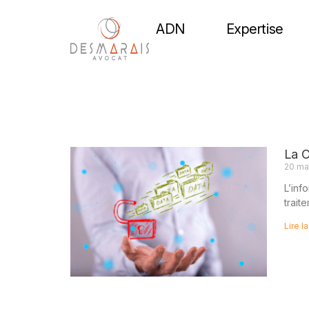
ADN
Expertise
La C
20 ma
L’inf
trait
Lire la