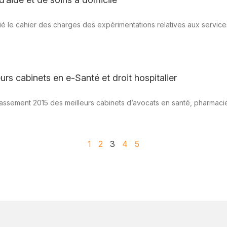
é le cahier des charges des expérimentations relatives aux services
rs cabinets en e-Santé et droit hospitalier
lassement 2015 des meilleurs cabinets d’avocats en santé, pharmaci
1
2
3
4
5