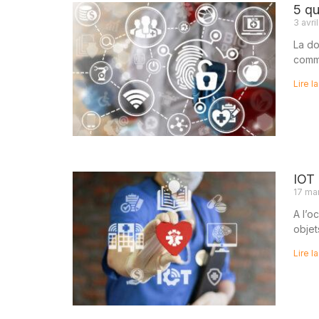
5 qu
3 avri
La do
comme
Lire la
IOT 
17 ma
A l’o
objet
Lire la