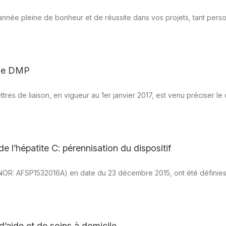
année pleine de bonheur et de réussite dans vos projets, tant pers
 le DMP
ettres de liaison, en vigueur au 1er janvier 2017, est venu préciser le
e l’hépatite C: pérennisation du dispositif
NOR: AFSP1532016A) en date du 23 décembre 2015, ont été définies les
d’aide et de soins à domicile