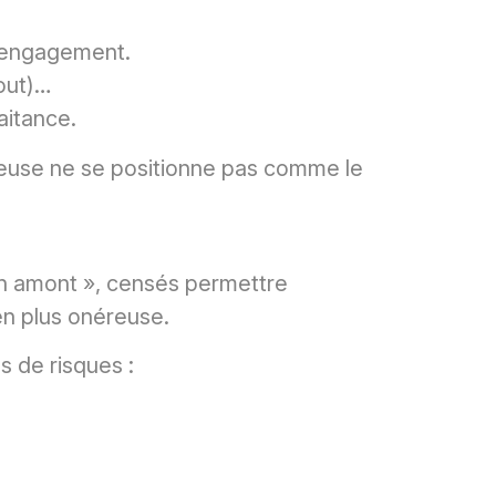
t engagement.
out)…
aitance.
reuse ne se positionne pas comme le
 en amont », censés permettre
en plus onéreuse.
s de risques :