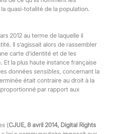
-vis de ce qu’ils nomment les
 quasi-totalité de la population.
ars 2012 au terme de laquelle il
tité. Il s’agissait alors de rassembler
e carte d’identité et de les
. Et la plus haute instance française
r des données
sensibles
, concernant la
erminée était contraire au droit à la
isproportionné par rapport aux
es (
CJUE, 8 avril 2014, Digital Rights
e «
loi
» communautaire imposait aux