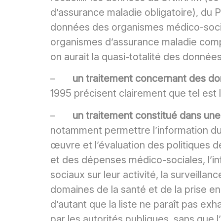
d’assurance maladie obligatoire), du 
données des organismes médico-socia
organismes d’assurance maladie complém
on aurait la quasi-totalité des donnée
–
un traitement concernant des d
1995 précisent clairement que tel est
–
un traitement constitué dans une f
notamment permettre l’information du pu
œuvre et l’évaluation des politiques 
et des dépenses médico-sociales, l’in
sociaux sur leur activité, la surveillanc
domaines de la santé et de la prise e
d’autant que la liste ne paraît pas exh
par les autorités publiques, sans que 