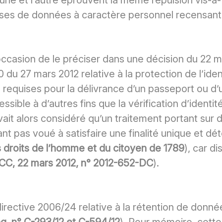
l’une et l’autre éprouvent la même répulsion vis-à
ses de données à caractère personnel recensant la
’occasion de le préciser dans une décision du 22 m
10 du 27 mars 2012 relative à la protection de l’iden
equises pour la délivrance d’un passeport ou d’un
ble à d’autres fins que la vérification d’identité
ait alors considéré qu’un traitement portant su
ant pas voué à satisfaire une finalité unique et dét
es droits de l’homme et du citoyen de 1789
), car d
CC, 22 mars 2012, n° 2012-652-DC
).
irective 2006/24 relative à la rétention de donné
g, n° C-293/12 et C-594/12
). Pour mémoire, cett