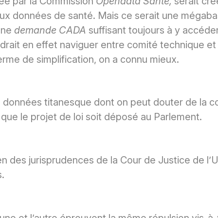
ée par la Commission
Opendata Santé,
serait cré
ux données de santé. Mais ce serait une mégabase
une
demande CADA
suffisant toujours à y accéder
drait en effet naviguer entre comité technique et
terme de simplification, on a connu mieux.
 données titanesque dont on peut douter de la con
que le projet de loi soit déposé au Parlement.
n des jurisprudences de la Cour de Justice de l
s.