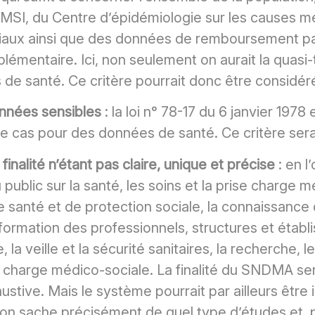
PMSI, du Centre d’épidémiologie sur les causes m
ux ainsi que des données de remboursement par 
entaire. Ici, non seulement on aurait la quasi-to
s de santé. Ce critère pourrait donc être considér
onnées sensibles
: la loi n° 78-17 du 6 janvier 197
 le cas pour des données de santé. Ce critère sera
inalité n’étant pas claire, unique et précise
: en l
blic sur la santé, les soins et la prise charge méd
de santé et de protection sociale, la connaissanc
formation des professionnels, structures et étab
e, la veille et la sécurité sanitaires, la recherche, 
n charge médico-sociale. La finalité du SNDMA ser
austive. Mais le système pourrait par ailleurs être 
l’on sache précisément de quel type d’études et, 