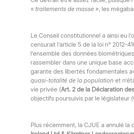
Ce devrait être assez facile, puisque 
«
traitements de masse
», les mégaba
Le Conseil constitutionnel a ainsi eu l
censurait l’article 5 de la loi n° 2012-4
l’ensemble des données biométriques r
rassembler dans une unique base accessi
garante des libertés fondamentales av
quasi-totalité de la population
et n’ét
vie privée (
Art. 2 de la Déclaration d
objectifs poursuivis par le législateur (
Plus récemment, la CJUE a annulé la d
Ireland Ltd & Kärntner Landesregierun