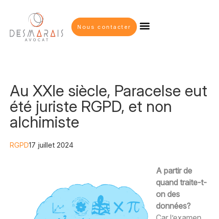
Nous contacter
Au XXIe siècle, Paracelse eut
été juriste RGPD, et non
alchimiste
RGPD
17 juillet 2024
A partir de
quand traite-t-
on des
données?
Car l’examen